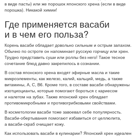
в виде пасты) или же порошок японского хрена (если в виде
порошка). Никакой химии!
Где применяется васаби
и в чем его польза?
Корень васаби обладает довольно сильным и острым запахом.
Обычно по остроте он напоминает русскую горчицу или хрен.
Трудно представить суши или роллы без него! Такое тесное
сочетание блюд давно закрепилось в сознании.
В состав японского хрена входят эфирные масла и такие
микроэлементы, как железо, калий, кальций, медь, а также
витамины, А, С, В6. Кроме того, в составе васаби обнаружены
изотциоцианты, которые помогают бороться с кариесом
и налетом на зубах. Также японский хрен обладает
противомикробными и противогрибковыми свойствами.
В косметологии васаби тоже завоевал себе популярность.
Васаби-обертывания помогают избавиться от целлюлита,
а васаби-скраб очищает кожу.
Как использовать васаби в кулинарии? Японский хрен идеален