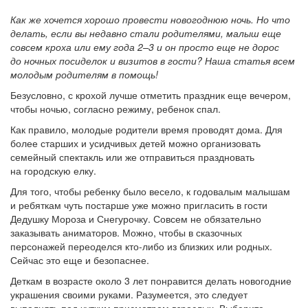
Как же хочется хорошо провести новогоднюю ночь. Но что
делать, если вы недавно стали родителями, малыш еще
совсем кроха или ему года 2–3 и он просто еще не дорос
до ночных посиделок и визитов в гости? Наша статья всем
молодым родителям в помощь!
Безусловно, с крохой лучше отметить праздник еще вечером,
чтобы ночью, согласно режиму, ребенок спал.
Как правило, молодые родители время проводят дома. Для
более старших и усидчивых детей можно организовать
семейный спектакль или же отправиться праздновать
на городскую елку.
Для того, чтобы ребенку было весело, к годовалым малышам
и ребяткам чуть постарше уже можно пригласить в гости
Дедушку Мороза и Снегурочку. Совсем не обязательно
заказывать аниматоров. Можно, чтобы в сказочных
персонажей переоделся кто-либо из близких или родных.
Сейчас это еще и безопаснее.
Деткам в возрасте около 3 лет понравится делать новогодние
украшения своими руками. Разумеется, это следует
выполнять под чутким присмотром взрослых. Выберите